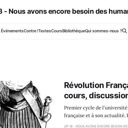
 - Nous avons encore besoin des huma
Événements
Contre !
Textes
Cours
Bibliothèque
Qui sommes-nous ?
Révolution França
cours, discussion
Premier cycle de l'universit
française et à son actualité.
UP 18 - NOUS AVONS ENCORE BESOIN D