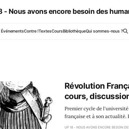
 - Nous avons encore besoin des huma
Événements
Contre !
Textes
Cours
Bibliothèque
Qui sommes-nous ?
Révolution França
cours, discussion
Premier cycle de l'universit
française et à son actualité.
UP 18 - NOUS AVONS ENCORE BESOIN D