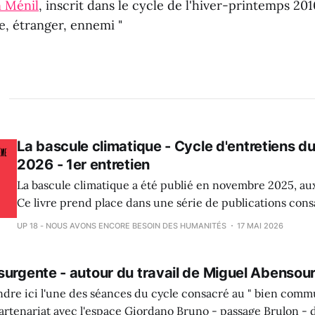
n Ménil
, inscrit dans le cycle de l'hiver-printemps 201
e, étranger, ennemi "
La bascule climatique - Cycle d'entretiens d
2026 - 1er entretien
La bascule climatique a été publié en novembre 2025, aux
Ce livre prend place dans une série de publications cons
L'écologie : pour un parlement des savoirs" . Sous la dire
UP 18 - NOUS AVONS ENCORE BESOIN DES HUMANITÉS
17 MAI 2026
Bertrand, La bascule climatique réunit un certain nombr
qui
surgente - autour du travail de Miguel Abensou
dre ici l'une des séances du cycle consacré au " bien comm
partenariat avec l'espace Giordano Bruno - passage Brulon -