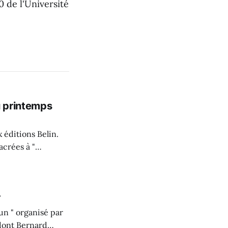
0 de l'Université
u printemps
 éditions Belin.
acrées à "
ction d'Aliènor
e de contributions
r
un " organisé par
 dont Bernard