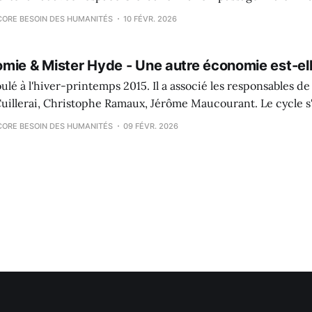
Burbage. Exposés successifs de Miguel
NCORE BESOIN DES HUMANITÉS
10 FÉVR. 2026
mie & Mister Hyde - Une autre économie est-ell
ulé à l'hiver-printemps 2015. Il a associé les responsables de 
rai, Christophe Ramaux, Jérôme Maucourant. Le cycle s'est achevé par
utour de la question des indicateurs
NCORE BESOIN DES HUMANITÉS
09 FÉVR. 2026